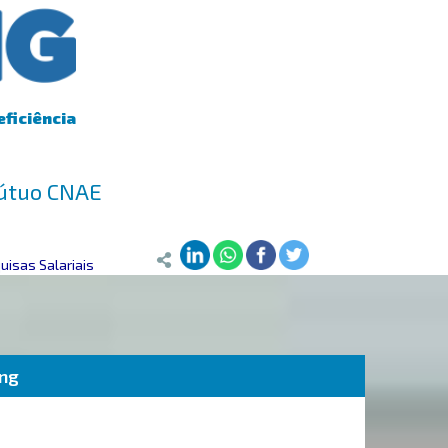
eficiência
mútuo CNAE
isas Salariais
ing