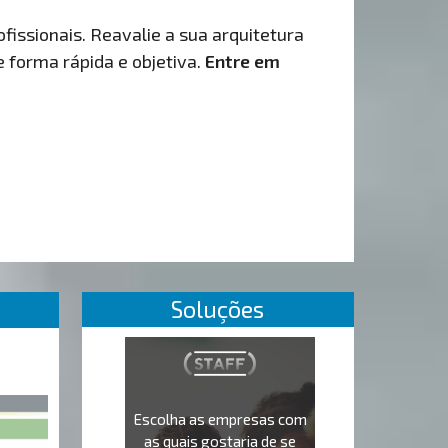
fissionais. Reavalie a sua arquitetura
de forma rápida e objetiva.
Entre em
Soluções
Escolha as empresas com
as quais gostaria de se