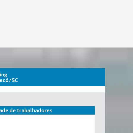
ing
pecó/SC
ade de trabalhadores