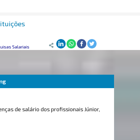
ituições
isas Salariais
ing
nças de salário dos profissionais Júnior,