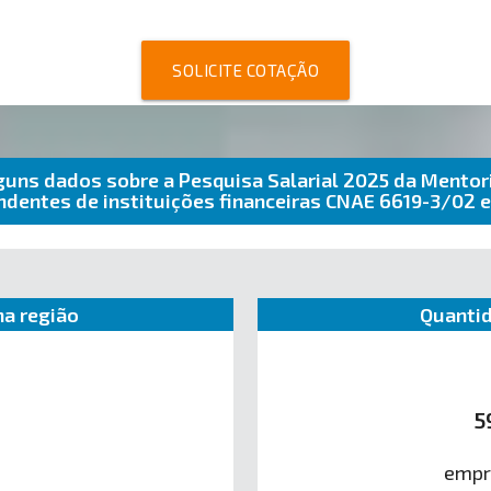
SOLICITE COTAÇÃO
guns dados sobre a Pesquisa Salarial 2025 da Mentor
ndentes de instituições financeiras CNAE 6619-3/02
a região
Quantid
5
empr