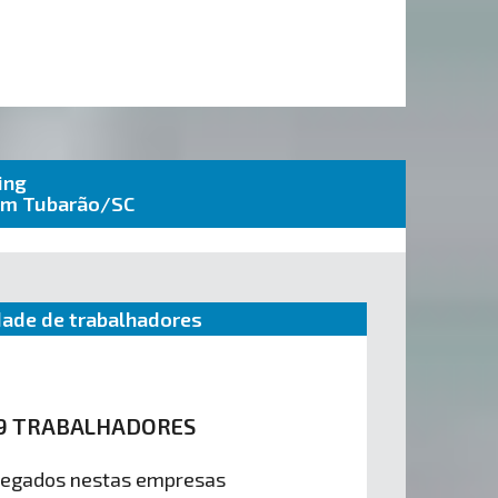
ing
 em Tubarão/SC
ade de trabalhadores
9 TRABALHADORES
egados nestas empresas