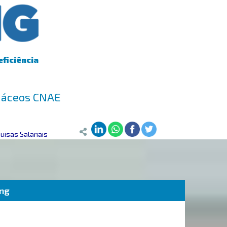
eficiência
ináceos CNAE
isas Salariais
ing