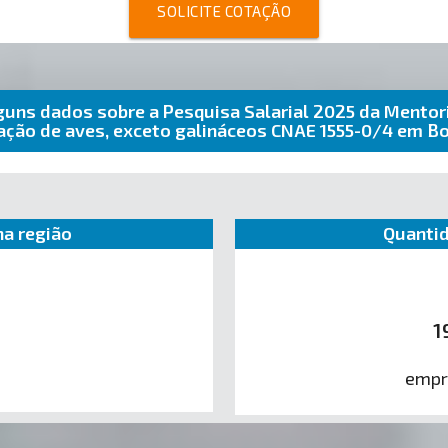
SOLICITE COTAÇÃO
guns dados sobre a Pesquisa Salarial 2025 da Mentor
iação de aves, exceto galináceos CNAE 1555-0/4 em B
a região
Quantid
1
empr