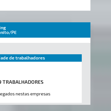
ing
onito/PE
ade de trabalhadores
9 TRABALHADORES
egados nestas empresas