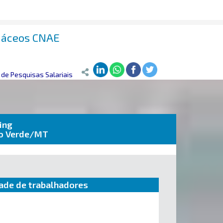
ináceos CNAE
de Pesquisas Salariais
ing
po Verde/MT
ade de trabalhadores