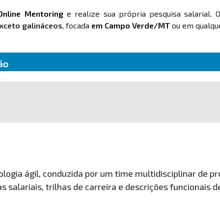
Online Mentoring
e realize sua própria pesquisa salarial. 
exceto galináceos
, focada
em Campo Verde/MT
ou em qualque
ão
ogia ágil, conduzida por um time multidisciplinar de pro
 salariais, trilhas de carreira e descrições funcionais 