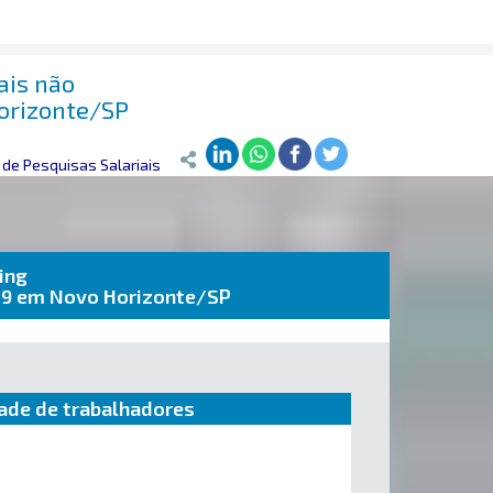
ais não
orizonte/SP
de Pesquisas Salariais
ing
9/9 em Novo Horizonte/SP
ade de trabalhadores