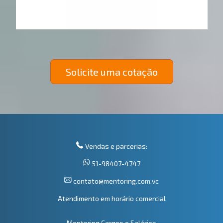
Solicite uma cotação
Vendas e parcerias:
51-98407-4747
contato@mentoring.com.vc
Atendimento em horário comercial
Mentoring Cargos e Salários