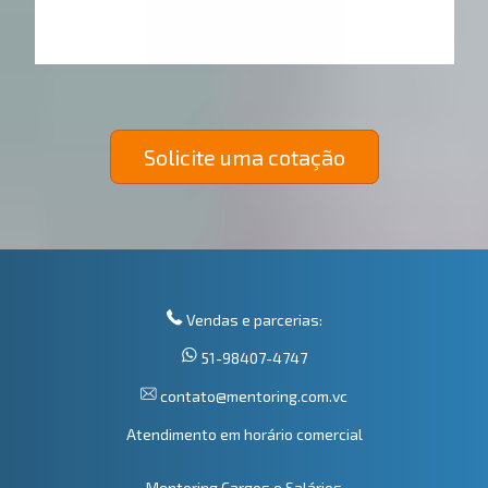
Solicite uma cotação
Vendas e parcerias:
51-98407-4747
contato@mentoring.com.vc
Atendimento em horário comercial
Mentoring Cargos e Salários