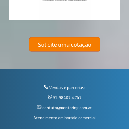
Solicite uma cotação
Vendas e parcerias:
51-98407-4747
contato@mentoring.com.vc
Atendimento em horário comercial