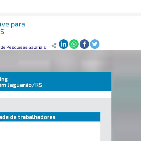
sive para
RS
de Pesquisas Salariais
ing
2 em Jaguarão/RS
ade de trabalhadores