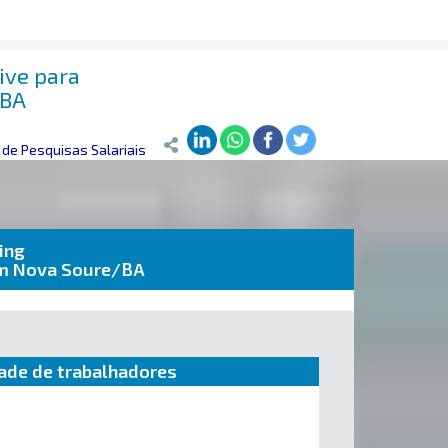
sive para
/BA
de Pesquisas Salariais
ing
 em Nova Soure/BA
ade de trabalhadores