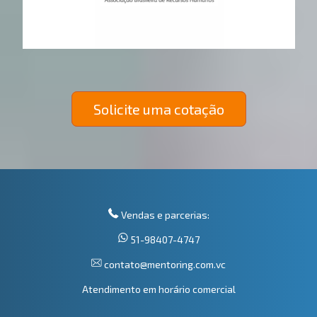
Solicite uma cotação
Vendas e parcerias:
51-98407-4747
contato@mentoring.com.vc
Atendimento em horário comercial