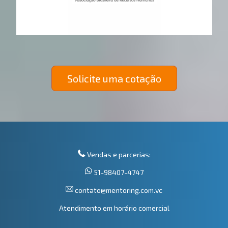
Solicite uma cotação
Vendas e parcerias:
51-98407-4747
contato@mentoring.com.vc
Atendimento em horário comercial