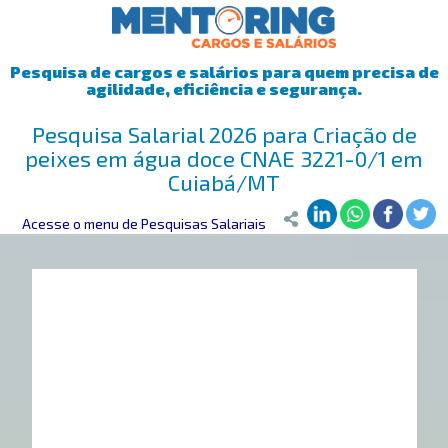
Pesquisa de cargos e salários para quem precisa de
agilidade, eficiência e segurança.
Pesquisa Salarial 2026 para Criação de
peixes em água doce CNAE 3221-0/1 em
Cuiabá/MT
Mentoring
Acesse o menu de Pesquisas Salariais
>
Pesquisa Salarial
>
Cuiabá/MT
>
Criação de peixes em