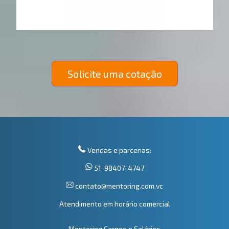
Solicite uma cotação
Vendas e parcerias:
51-98407-4747
contato@mentoring.com.vc
Atendimento em horário comercial
Mentoring Cargos e Salários