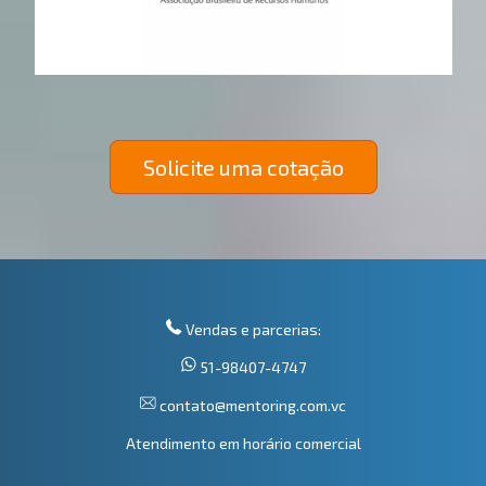
Solicite uma cotação
Vendas e parcerias:
51-98407-4747
contato@mentoring.com.vc
Atendimento em horário comercial