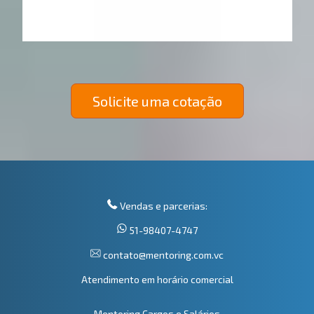
Solicite uma cotação
Vendas e parcerias:
51-98407-4747
contato@mentoring.com.vc
Atendimento em horário comercial
Mentoring Cargos e Salários