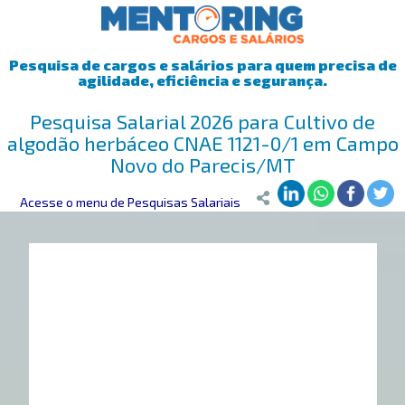
Pesquisa de cargos e salários para quem precisa de
agilidade, eficiência e segurança.
Pesquisa Salarial 2026 para Cultivo de
algodão herbáceo CNAE 1121-0/1 em Campo
Novo do Parecis/MT
Mentoring
Acesse o menu de Pesquisas Salariais
>
Pesquisa Salarial
>
Campo Novo do Parecis/MT
>
Culti