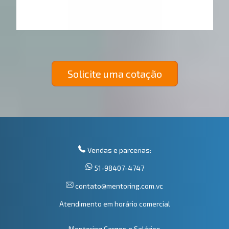
Solicite uma cotação
Vendas e parcerias:
51-98407-4747
contato@mentoring.com.vc
Atendimento em horário comercial
Mentoring Cargos e Salários