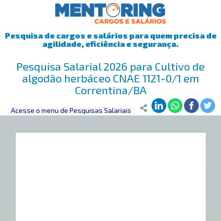
Pesquisa de cargos e salários para quem precisa de
agilidade, eficiência e segurança.
Pesquisa Salarial 2026 para Cultivo de
algodão herbáceo CNAE 1121-0/1 em
Correntina/BA
Mentoring
Acesse o menu de Pesquisas Salariais
>
Pesquisa Salarial
>
Correntina/BA
>
Cultivo de algodã