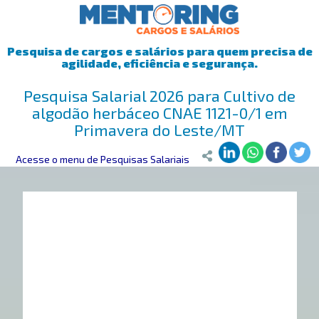
Pesquisa de cargos e salários para quem precisa de
agilidade, eficiência e segurança.
Pesquisa Salarial 2026 para Cultivo de
algodão herbáceo CNAE 1121-0/1 em
Primavera do Leste/MT
Mentoring
Acesse o menu de Pesquisas Salariais
>
Pesquisa Salarial
>
Primavera do Leste/MT
>
Cultivo d