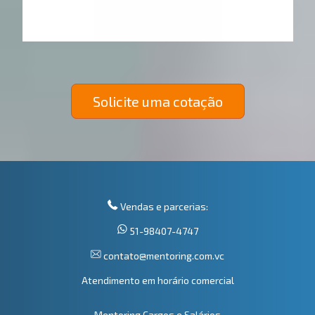
Solicite uma cotação
Vendas e parcerias:
51-98407-4747
contato@mentoring.com.vc
Atendimento em horário comercial
Mentoring Cargos e Salários