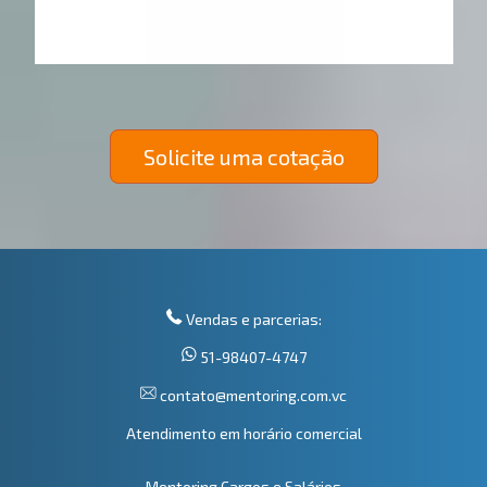
Solicite uma cotação
Vendas e parcerias:
51-98407-4747
contato@mentoring.com.vc
Atendimento em horário comercial
Mentoring Cargos e Salários