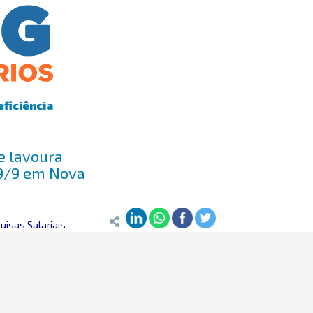
eficiência
de lavoura
-9/9 em Nova
isas Salariais