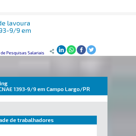
de lavoura
393-9/9 em
de Pesquisas Salariais
ing
te CNAE 1393-9/9 em Campo Largo/PR
ade de trabalhadores