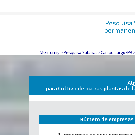
Pesquisa 
permanent
Mentoring
>
Pesquisa Salarial
>
Campo Largo/PR
Al
para Cultivo de outras plantas de
Número de empresas 
3 empresas de pequeno porte