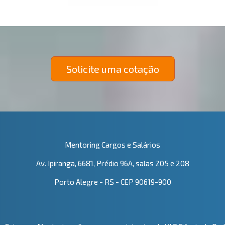
Solicite uma cotação
Mentoring Cargos e Salários
Av. Ipiranga, 6681, Prédio 96A, salas 205 e 208
Porto Alegre - RS - CEP 90619-900