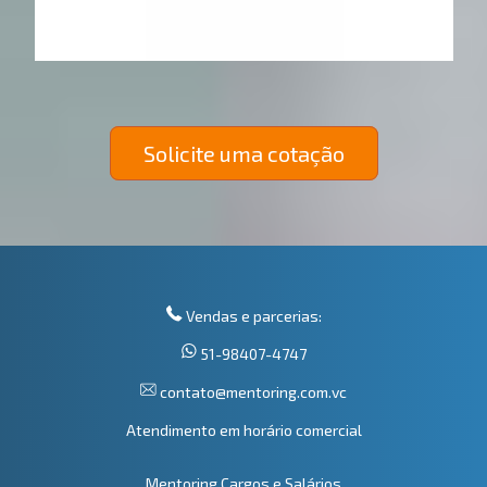
Solicite uma cotação
Vendas e parcerias:
51-98407-4747
contato@mentoring.com.vc
Atendimento em horário comercial
Mentoring Cargos e Salários