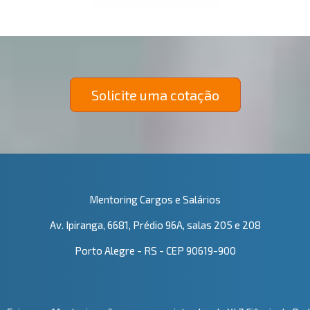
Solicite uma cotação
Mentoring Cargos e Salários
Av. Ipiranga, 6681, Prédio 96A, salas 205 e 208
Porto Alegre - RS - CEP 90619-900