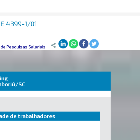
AE 4399-1/01
de Pesquisas Salariais
ing
mboriú/SC
ade de trabalhadores