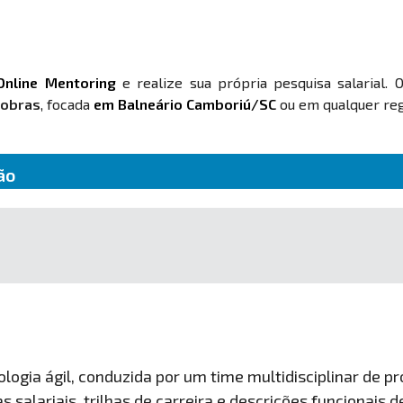
Online Mentoring
e realize sua própria pesquisa salarial. 
 obras
, focada
em Balneário Camboriú/SC
ou em qualquer regi
ão
ogia ágil, conduzida por um time multidisciplinar de pro
 salariais, trilhas de carreira e descrições funcionais 