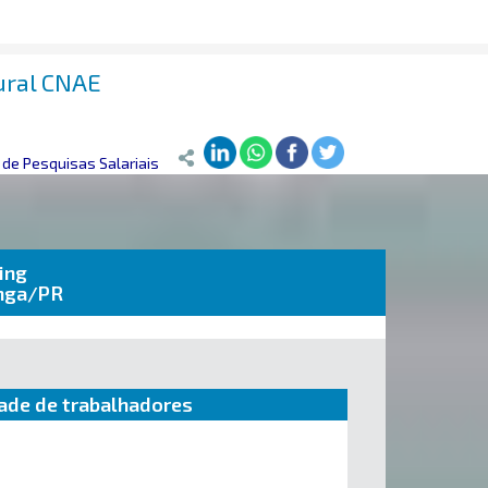
rural CNAE
de Pesquisas Salariais
ing
anga/PR
ade de trabalhadores