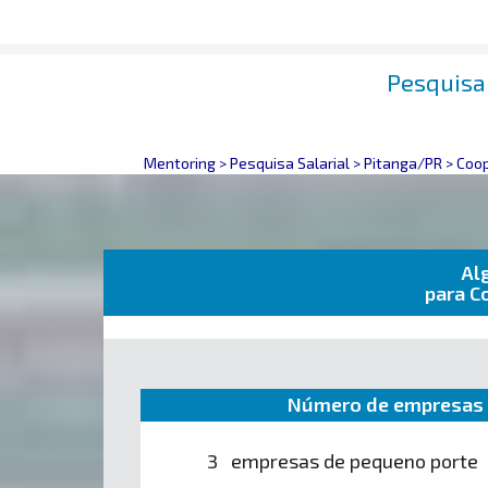
Pesquisa 
Mentoring
>
Pesquisa Salarial
>
Pitanga/PR
>
Coop
Al
para C
Número de empresas 
3 empresas de pequeno porte