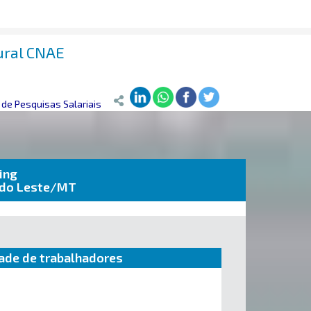
rural CNAE
de Pesquisas Salariais
ing
a do Leste/MT
ade de trabalhadores