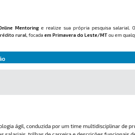
Online Mentoring
e realize sua própria pesquisa salarial. 
rédito rural
, focada
em Primavera do Leste/MT
ou em qualqu
ão
ogia ágil, conduzida por um time multidisciplinar de pro
 salariais, trilhas de carreira e descrições funcionais 