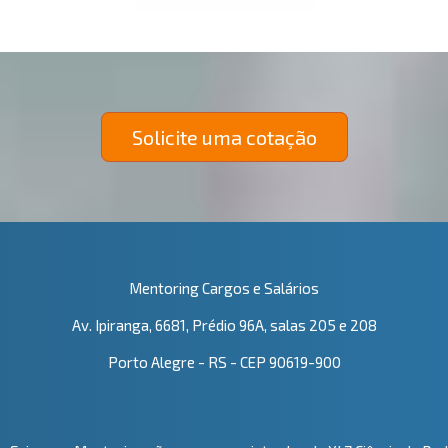
Solicite uma cotação
Mentoring Cargos e Salários
Av. Ipiranga, 6681, Prédio 96A, salas 205 e 208
Porto Alegre - RS - CEP 90619-900