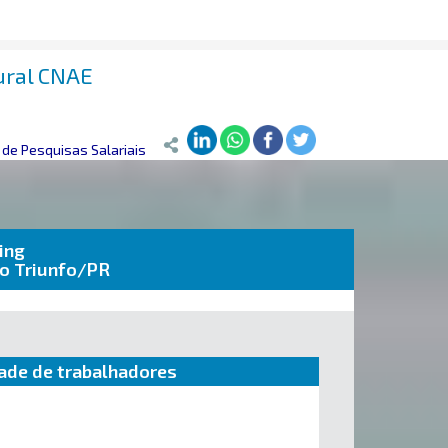
rural CNAE
de Pesquisas Salariais
ing
do Triunfo/PR
ade de trabalhadores