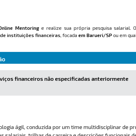
Online Mentoring
e realize sua própria pesquisa salarial. 
e instituições financeiras
, focada
em Barueri/SP
ou em qual
ão
rviços financeiros não especificadas anteriormente
ogia ágil, conduzida por um time multidisciplinar de pro
 salariais, trilhas de carreira e descrições funcionais 