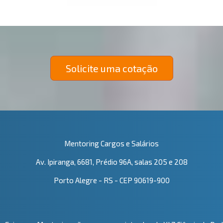
Solicite uma cotação
Mentoring Cargos e Salários
Av. Ipiranga, 6681, Prédio 96A, salas 205 e 208
Porto Alegre - RS - CEP 90619-900