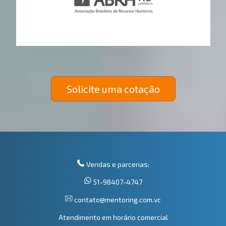
Solicite uma cotação
Vendas e parcerias:
51-98407-4747
contato@mentoring.com.vc
Atendimento em horário comercial