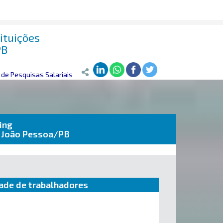
ituições
PB
de Pesquisas Salariais
ing
m João Pessoa/PB
ade de trabalhadores