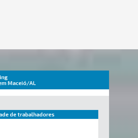
ing
2 em Maceió/AL
ade de trabalhadores