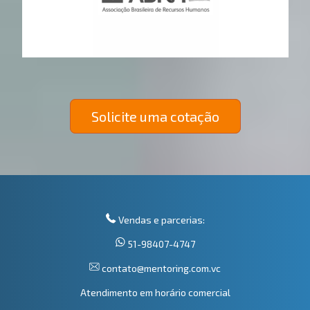
Solicite uma cotação
Vendas e parcerias:
51-98407-4747
contato@mentoring.com.vc
Atendimento em horário comercial