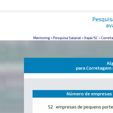
Pesquis
av
Mentoring
>
Pesquisa Salarial
>
Itajaí/SC
>
Correta
Al
para Corretagem 
Número de empresas 
52 empresas de pequeno port