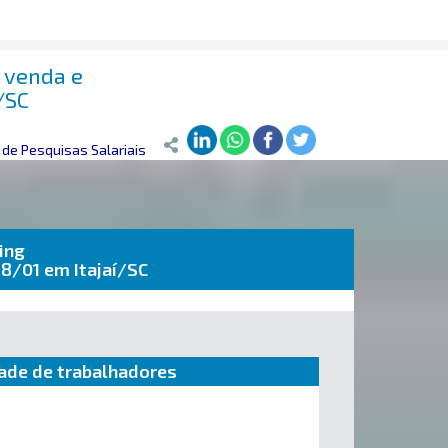
 venda e
/SC
de Pesquisas Salariais
ing
8/01 em Itajaí/SC
ade de trabalhadores