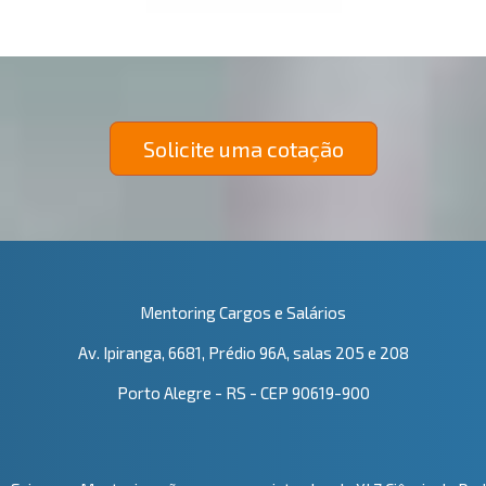
Solicite uma cotação
Mentoring Cargos e Salários
Av. Ipiranga, 6681, Prédio 96A, salas 205 e 208
Porto Alegre - RS - CEP 90619-900