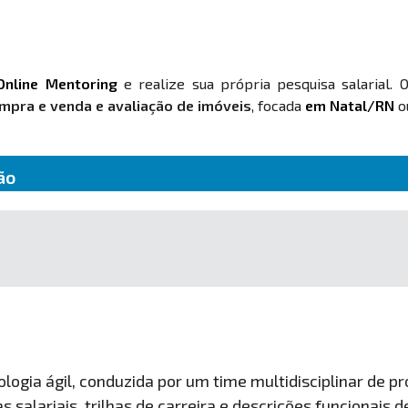
Online Mentoring
e realize sua própria pesquisa salarial. 
mpra e venda e avaliação de imóveis
, focada
em Natal/RN
ou
ão
ogia ágil, conduzida por um time multidisciplinar de pro
 salariais, trilhas de carreira e descrições funcionais 