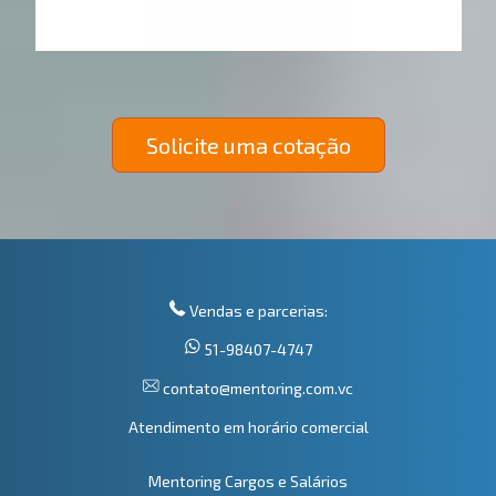
Solicite uma cotação
Vendas e parcerias:
51-98407-4747
contato@mentoring.com.vc
Atendimento em horário comercial
Mentoring Cargos e Salários