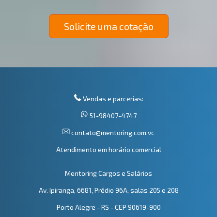
Solicite uma cotação
Vendas e parcerias:
51-98407-4747
contato@mentoring.com.vc
Atendimento em horário comercial
Mentoring Cargos e Salários
Av. Ipiranga, 6681, Prédio 96A, salas 205 e 208
Porto Alegre - RS - CEP 90619-900