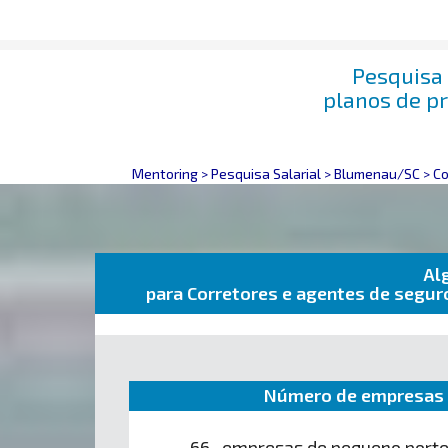
Pesquisa 
planos de p
Mentoring
>
Pesquisa Salarial
>
Blumenau/SC
>
Cor
Al
para Corretores e agentes de segu
Número de empresas 
66 empresas de pequeno port