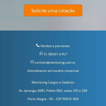
Solicite uma cotação
Vendas e parcerias:
51-98407-4747
contato@mentoring.com.vc
Atendimento em horário comercial
Mentoring Cargos e Salários
Av. Ipiranga, 6681, Prédio 96A, salas 205 e 208
Porto Alegre - RS - CEP 90619-900