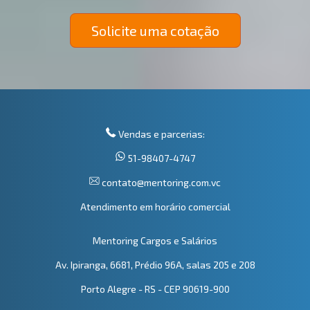
Solicite uma cotação
Vendas e parcerias:
51-98407-4747
contato@mentoring.com.vc
Atendimento em horário comercial
Mentoring Cargos e Salários
Av. Ipiranga, 6681, Prédio 96A, salas 205 e 208
Porto Alegre - RS - CEP 90619-900