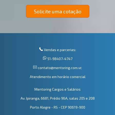
Solicite uma cotação
Vendas e parcerias:
51-98407-4747
contato@mentoring.com.vc
Atendimento em horário comercial
Mentoring Cargos e Salários
Av. Ipiranga, 6681, Prédio 96A, salas 205 e 208
Porto Alegre - RS - CEP 90619-900