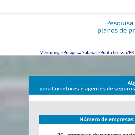
Pesquisa 
planos de p
Mentoring
>
Pesquisa Salarial
>
Ponta Grossa/PR
Al
para Corretores e agentes de seguro
Número de empresas 
30 empresas de pequeno port