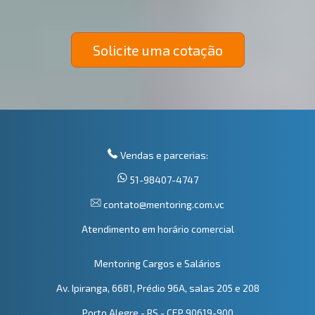
Solicite uma cotação
Vendas e parcerias:
51-98407-4747
contato@mentoring.com.vc
Atendimento em horário comercial
Mentoring Cargos e Salários
Av. Ipiranga, 6681, Prédio 96A, salas 205 e 208
Porto Alegre - RS - CEP 90619-900