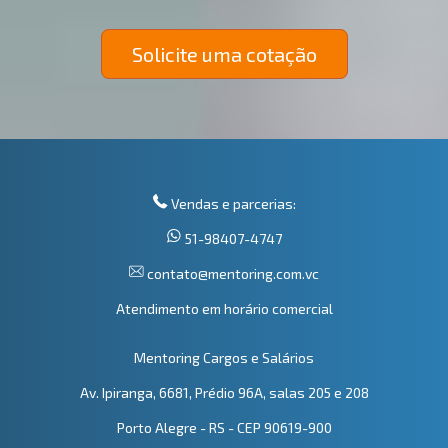
Solicite uma cotação
Vendas e parcerias:
51-98407-4747
contato@mentoring.com.vc
Atendimento em horário comercial
Mentoring Cargos e Salários
Av. Ipiranga, 6681, Prédio 96A, salas 205 e 208
Porto Alegre - RS - CEP 90619-900