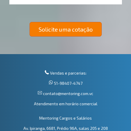
Solicite uma cotação
Vendas e parcerias:
51-98407-4747
contato@mentoring.com.vc
Atendimento em horário comercial
Mentoring Cargos e Salários
Av. Ipiranga, 6681, Prédio 96A, salas 205 e 208