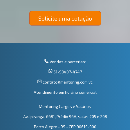
Solicite uma cotação
Vendas e parcerias:
51-98407-4747
contato@mentoring.com.vc
Atendimento em horário comercial
Mentoring Cargos e Salários
Av. Ipiranga, 6681, Prédio 96A, salas 205 e 208
Porto Alegre - RS - CEP 90619-900