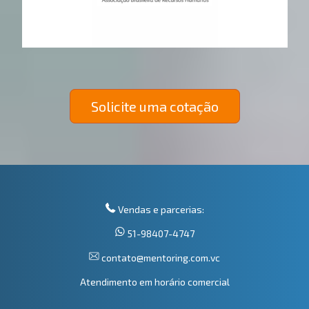
Solicite uma cotação
Vendas e parcerias:
51-98407-4747
contato@mentoring.com.vc
Atendimento em horário comercial