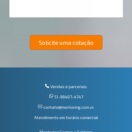
Solicite uma cotação
Vendas e parcerias:
51-98407-4747
contato@mentoring.com.vc
Atendimento em horário comercial
Mentoring Cargos e Salários