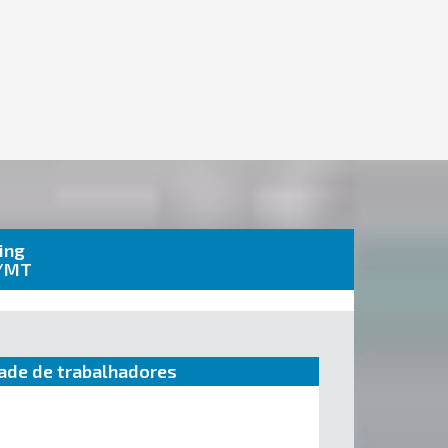
ing
e/MT
ade de trabalhadores