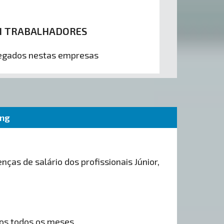
1 TRABALHADORES
gados nestas empresas
ing
nças de salário dos profissionais Júnior,
os todos os meses