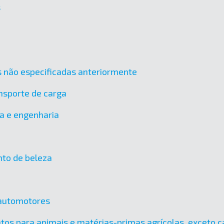
s
cas não especificadas anteriormente
nsporte de carga
ra e engenharia
nto de beleza
 automotores
tos para animais e matérias-primas agrícolas, exceto ca