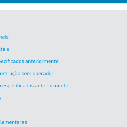
mais
teis
ecificados anteriormente
onstrução sem operador
o especificados anteriormente
s
mplementares